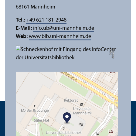
68161 Mannheim
Tel.:
+49 621 181-2948
E-Mail:
info.ub
@
uni-mannheim.de
Web:
www.bib.uni-mannheim.de
e
Bil
d:
A
n
n
a
L
o
g
u