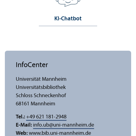
KI-Chatbot
InfoCenter
Universität Mannheim
Universitäts­bibliothek
Schloss Schneckenhof
68161 Mannheim
Tel.:
+49 621 181-2948
E-Mail:
info.ub
@
uni-mannheim.de
Web:
www.bib.uni-mannheim.de