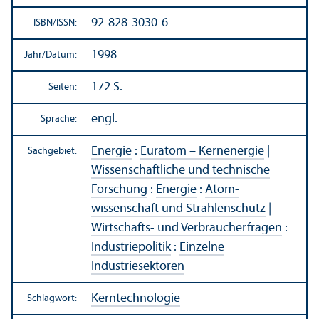
92-828-3030-6
ISBN/
ISSN:
1998
Jahr/
Datum:
172 S.
Seiten:
engl.
Sprache:
Energie
:
Euratom – Kernenergie
|
Sachgebiet:
Wissenschaft­liche und technische
Forschung
:
Energie
:
Atom­
wissenschaft und Strahlenschutz
|
Wirtschafts- und Verbraucherfragen
:
Industriepolitik
:
Einzelne
Industriesektoren
Kern­technologie
Schlagwort: