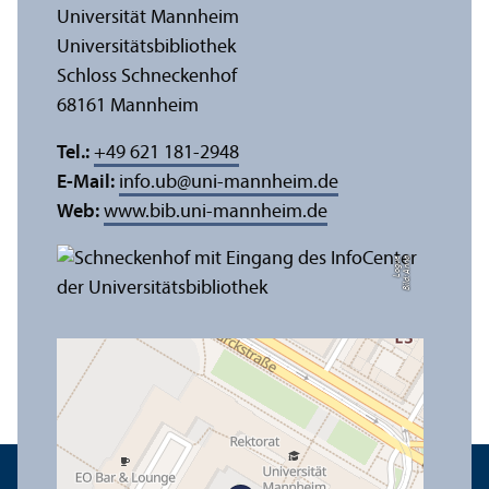
Universität Mannheim
Universitäts­bibliothek
Schloss Schneckenhof
68161 Mannheim
Tel.:
+49 621 181-2948
E-Mail:
info.ub
@
uni-mannheim.de
Web:
www.bib.uni-mannheim.de
e
Bil
d:
A
n
n
a
L
o
g
u