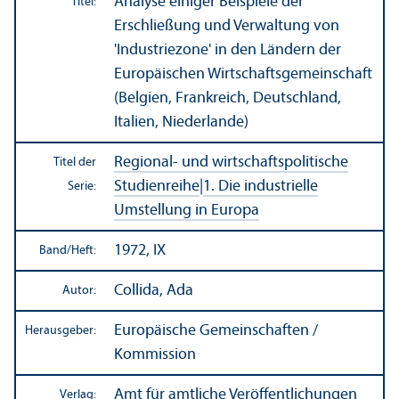
Analyse einiger Beispiele der
Titel:
Erschließung und Verwaltung von
'Industriezone' in den Ländern der
Europäischen Wirtschafts­gemeinschaft
(Belgien, Frankreich, Deutschland,
Italien, Niederlande)
Regional- und wirtschafts­politische
Titel der
Studien­reihe
|
1. Die industrielle
Serie:
Umstellung in Europa
1972, IX
Band/
Heft:
Collida, Ada
Autor:
Europäische Gemeinschaften /
Herausgeber:
Kommission
Amt für amtliche Veröffentlichungen
Verlag: