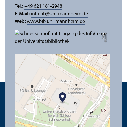
Tel.:
+49 621 181-2948
E-Mail:
info.ub
@
uni-mannheim.de
Web:
www.bib.uni-mannheim.de
e
Bil
d:
A
n
n
a
L
o
g
u