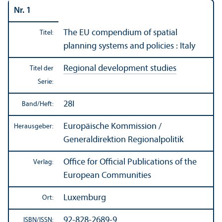
Nr. 1
The EU compendium of spatial
Titel:
planning systems and policies : Italy
Regional development studies
Titel der
Serie:
28I
Band/
Heft:
Europäische Kommission /
Herausgeber:
Generaldirektion Regionalpolitik
Office for Official Publications of the
Verlag:
European Communities
Luxemburg
Ort:
92-828-2689-9
ISBN/
ISSN: