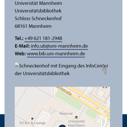
Universität Mannheim
Universitäts­bibliothek
Schloss Schneckenhof
68161 Mannheim
Tel.:
+49 621 181-2948
E-Mail:
info.ub
@
uni-mannheim.de
Web:
www.bib.uni-mannheim.de
e
Bil
d:
A
n
n
a
L
o
g
u