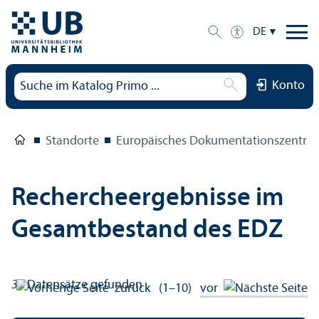
DE
Konto
Standorte
Europäisches Dokumentations­zentru
Rechercheergebnisse im
Gesamtbestand des EDZ
33
Datensätze gefunden
zurück
(1–10)
vor