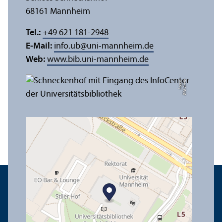
68161 Mannheim
Tel.:
+49 621 181-2948
E-Mail:
info.ub
@
uni-mannheim.de
Web:
www.bib.uni-mannheim.de
e
Bil
d:
A
n
n
a
L
o
g
u