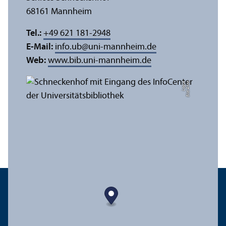
68161 Mannheim
Tel.:
+49 621 181-2948
E-Mail:
info.ub
@
uni-mannheim.de
Web:
www.bib.uni-mannheim.de
e
Bil
d:
A
n
n
a
L
o
g
u