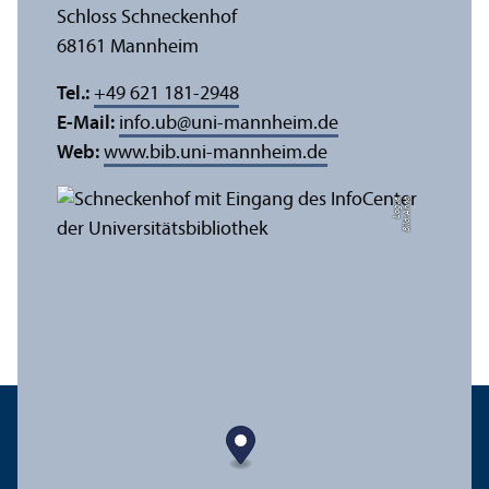
Schloss Schneckenhof
68161 Mannheim
Tel.:
+49 621 181-2948
E-Mail:
info.ub
@
uni-mannheim.de
Web:
www.bib.uni-mannheim.de
e
Bil
d:
A
n
n
a
L
o
g
u