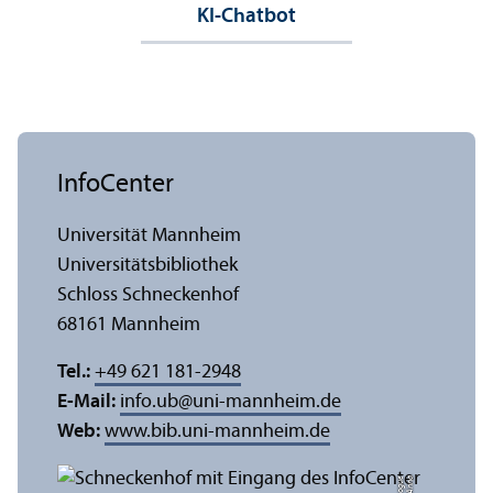
KI-Chatbot
InfoCenter
Universität Mannheim
Universitäts­bibliothek
Schloss Schneckenhof
68161 Mannheim
Tel.:
+49 621 181-2948
E-Mail:
info.ub
@
uni-mannheim.de
Web:
www.bib.uni-mannheim.de
e
Bil
d:
A
n
n
a
L
o
g
u