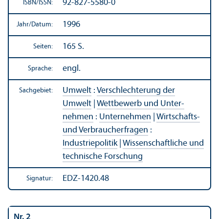
92-827-5580-0
ISBN/
ISSN:
1996
Jahr/
Datum:
165 S.
Seiten:
engl.
Sprache:
Umwelt
:
Verschlechterung der
Sachgebiet:
Umwelt
|
Wettbewerb und Unter­
nehmen
:
Unter­nehmen
|
Wirtschafts-
und Verbraucherfragen
:
Industriepolitik
|
Wissenschaft­liche und
technische Forschung
EDZ-1420.48
Signatur:
Nr. 2