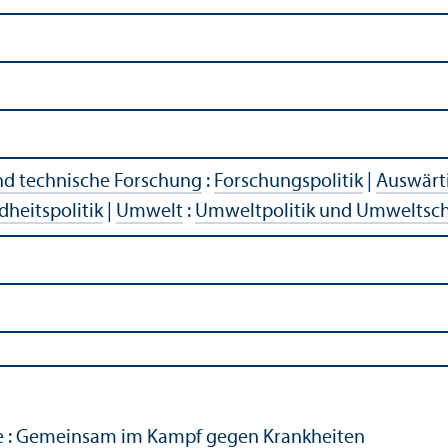
und technische Forschung
:
Forschungs­politik
|
Auswärt
heits­politik
|
Umwelt
:
Umweltpolitik und Umweltsc
le : Gemeinsam im Kampf gegen Krankheiten