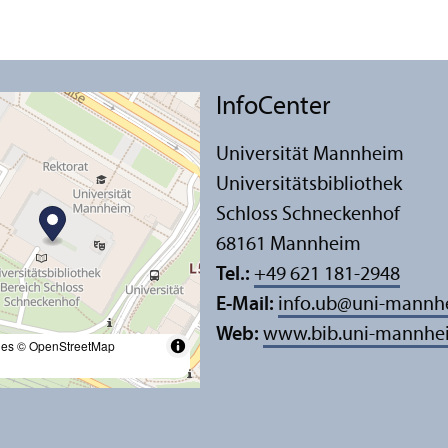
InfoCenter
Universität Mannheim
Universitäts­bibliothek
Schloss Schneckenhof
68161 Mannheim
Tel.:
+49 621 181-2948
E-Mail:
info.ub
@
uni-mannh
Web:
www.bib.uni-mannhe
les
© OpenStreetMap