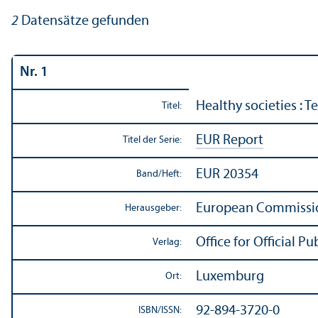
2
Datensätze gefunden
Nr. 1
Healthy societies : T
Titel:
EUR Report
Titel der Serie:
EUR 20354
Band/
Heft:
European Commission
Herausgeber:
Office for Official 
Verlag:
Luxemburg
Ort:
92-894-3720-0
ISBN/
ISSN: