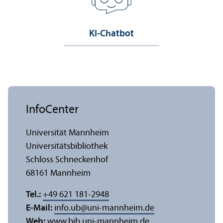
KI-Chatbot
InfoCenter
Universität Mannheim
Universitäts­bibliothek
Schloss Schneckenhof
68161 Mannheim
Tel.:
+49 621 181-2948
E-Mail:
info.ub
@
uni-mannheim.de
Web:
www.bib.uni-mannheim.de