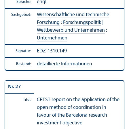
engl.
Sprache:
Wissenschaft­liche und technische
Sachgebiet:
Forschung
:
Forschungs­politik
|
Wettbewerb und Unter­nehmen
:
Unter­nehmen
EDZ-1510.149
Signatur:
detaillierte Informationen
Bestand:
Nr. 27
CREST report on the application of the
Titel:
open method of coordination in
favour of the Barcelona research
investment objective