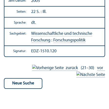
2005
Jahr/
Datum:
22 S. : Ill.
Seiten:
dt.
Sprache:
Wissenschaft­liche und technische
Sachgebiet:
Forschung
:
Forschungs­politik
EDZ-1510.120
Signatur:
zurück
(21–30)
vor