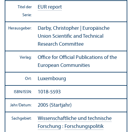
EUR report
Titel der
Serie:
Darby, Christopher | Europäische
Herausgeber:
Union Scientific and Technical
Research Committee
Office for Official Publications of the
Verlag:
European Communities
Luxembourg
Ort:
1018-5593
ISBN/
ISSN:
2005 (Startjahr)
Jahr/
Datum:
Wissenschaft­liche und technische
Sachgebiet:
Forschung
:
Forschungs­politik