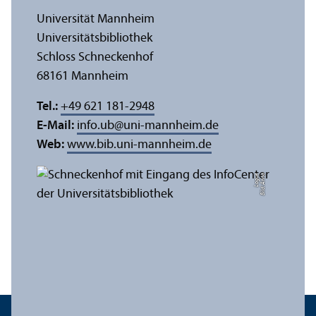
Universität Mannheim
Universitäts­bibliothek
Schloss Schneckenhof
68161 Mannheim
Tel.:
+49 621 181-2948
E-Mail:
info.ub
@
uni-mannheim.de
Web:
www.bib.uni-mannheim.de
e
Bil
d:
A
n
n
a
L
o
g
u