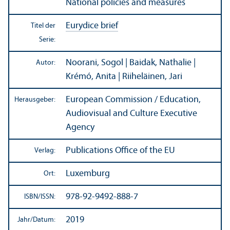
National policies and measures
Eurydice brief
Titel der
Serie:
Noorani, Sogol | Baidak, Nathalie |
Autor:
Krémó, Anita | Riiheläinen, Jari
European Commission / Education,
Herausgeber:
Audiovisual and Culture Executive
Agency
Publications Office of the EU
Verlag:
Luxemburg
Ort:
978-92-9492-888-7
ISBN/
ISSN:
2019
Jahr/
Datum: