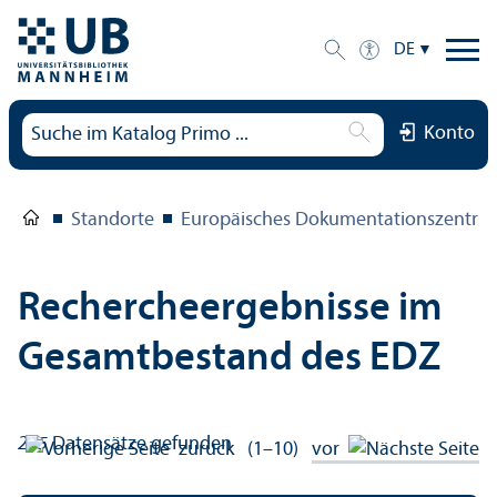
DE
Konto
Standorte
Europäisches Dokumentations­zentru
Rechercheergebnisse im
Gesamtbestand des EDZ
215
Datensätze gefunden
zurück
(1–10)
vor