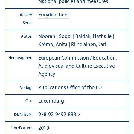
National policies and measures
Eurydice brief
Titel der
Serie:
Noorani, Sogol | Baidak, Nathalie |
Autor:
Krémó, Anita | Riiheläinen, Jari
European Commission / Education,
Herausgeber:
Audiovisual and Culture Executive
Agency
Publications Office of the EU
Verlag:
Luxemburg
Ort:
978-92-9492-888-7
ISBN/
ISSN:
2019
Jahr/
Datum: