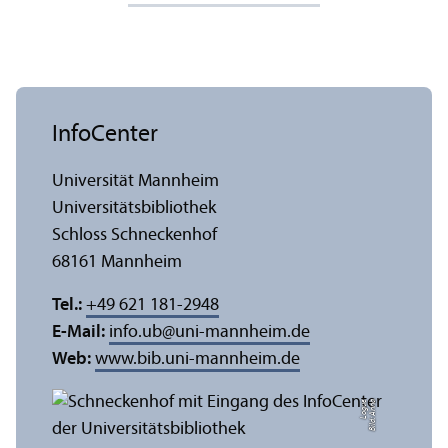
InfoCenter
Universität Mannheim
Universitäts­bibliothek
Schloss Schneckenhof
68161 Mannheim
Tel.:
+49 621 181-2948
E-Mail:
info.ub
@
uni-mannheim.de
Web:
www.bib.uni-mannheim.de
e
Bil
d:
A
n
n
a
L
o
g
u