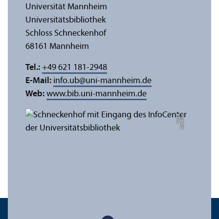
Universität Mannheim
Universitäts­bibliothek
Schloss Schneckenhof
68161 Mannheim
Tel.:
+49 621 181-2948
E-Mail:
info.ub
@
uni-mannheim.de
Web:
www.bib.uni-mannheim.de
e
Bil
d:
A
n
n
a
L
o
g
u