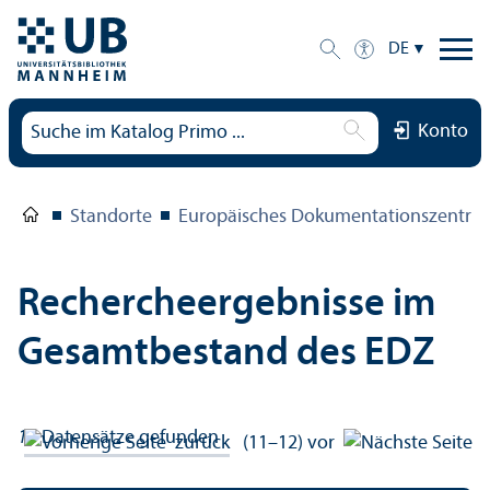
DE
Konto
Standorte
Europäisches Dokumentations­zentru
Rechercheergebnisse im
Gesamtbestand des EDZ
12
Datensätze gefunden
zurück
(11–12)
vor