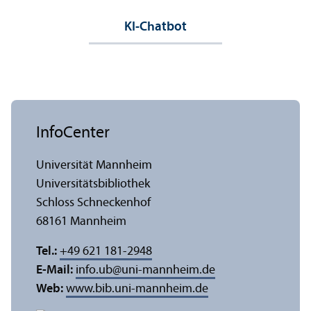
KI-Chatbot
InfoCenter
Universität Mannheim
Universitäts­bibliothek
Schloss Schneckenhof
68161 Mannheim
Tel.:
+49 621 181-2948
E-Mail:
info.ub
@
uni-mannheim.de
Web:
www.bib.uni-mannheim.de