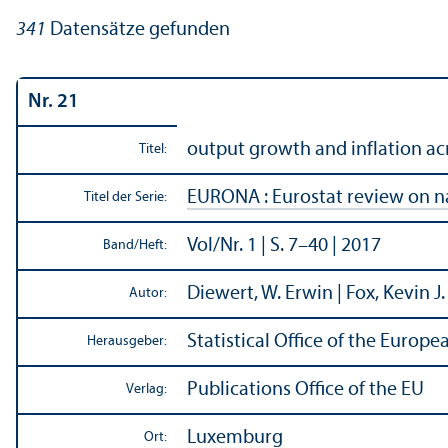
341
Datensätze gefunden
Nr. 21
output growth and inflation ac
Titel:
EURONA : Eurostat review on n
Titel der Serie:
Vol/
Nr. 1 | S. 7–40 | 2017
Band/
Heft:
Diewert, W. Erwin | Fox, Kevin J.
Autor:
Statistical Office of the Euro
Herausgeber:
Publications Office of the EU
Verlag:
Luxemburg
Ort: