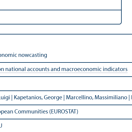
conomic nowcasting
on national accounts and macroeconomic indicators
uigi | Kapetanios, George | Marcellino, Massimiliano | P
European Communities (EUROSTAT)
U