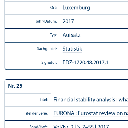
Luxemburg
Ort:
2017
Jahr/
Datum:
Aufsatz
Typ:
Statistik
Sachgebiet:
EDZ-1720.48.2017,1
Signatur:
Nr. 25
Financial stability analysis : w
Titel:
EURONA : Eurostat review on n
Titel der Serie:
Vol/
Nr. 2 | S. 7–55 | 2017
Band/
Heft: