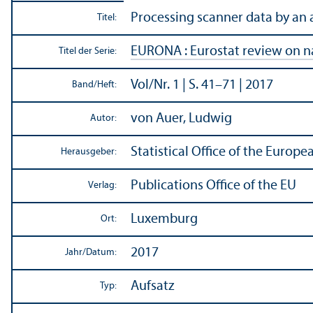
Processing scanner data by a
Titel:
EURONA : Eurostat review on n
Titel der Serie:
Vol/
Nr. 1 | S. 41–71 | 2017
Band/
Heft:
von Auer, Ludwig
Autor:
Statistical Office of the Euro
Herausgeber:
Publications Office of the EU
Verlag:
Luxemburg
Ort:
2017
Jahr/
Datum:
Aufsatz
Typ: