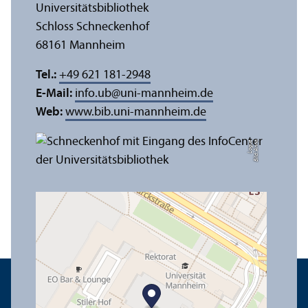
Universitäts­bibliothek
Schloss Schneckenhof
68161 Mannheim
Tel.:
+49 621 181-2948
E-Mail:
info.ub
@
uni-mannheim.de
Web:
www.bib.uni-mannheim.de
e
Bil
d:
A
n
n
a
L
o
g
u