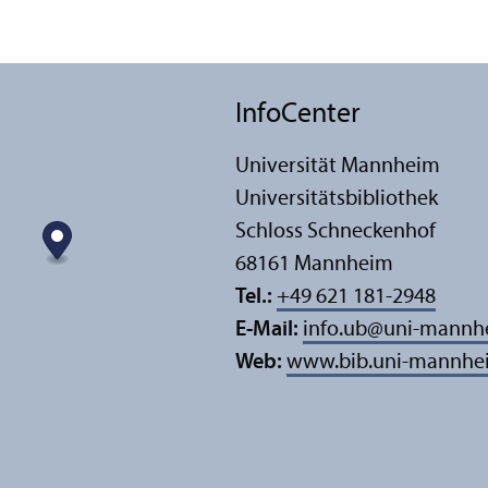
InfoCenter
Universität Mannheim
Universitäts­bibliothek
Schloss Schneckenhof
68161 Mannheim
Tel.:
+49 621 181-2948
E-Mail:
info.ub
@
uni-mannh
Web:
www.bib.uni-mannhe