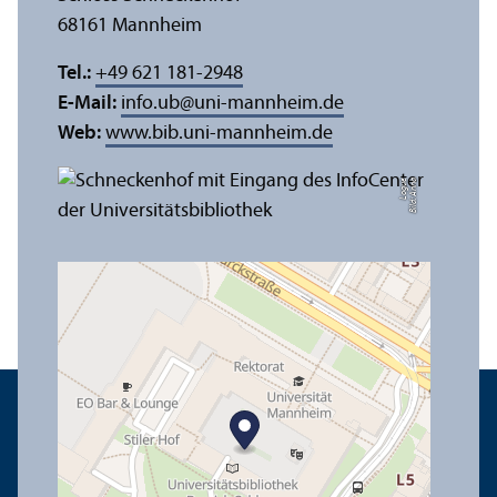
68161 Mannheim
Tel.:
+49 621 181-2948
E-Mail:
info.ub
@
uni-mannheim.de
Web:
www.bib.uni-mannheim.de
e
Bil
d:
A
n
n
a
L
o
g
u