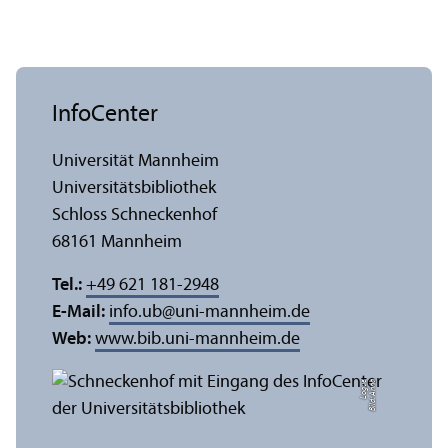
InfoCenter
Universität Mannheim
Universitäts­bibliothek
Schloss Schneckenhof
68161 Mannheim
Tel.:
+49 621 181-2948
E-Mail:
info.ub
@
uni-mannheim.de
Web:
www.bib.uni-mannheim.de
e
Bil
d:
A
n
n
a
L
o
g
u