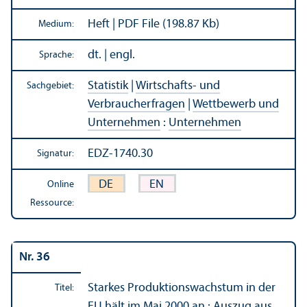
Heft | PDF File (198.87 Kb)
Medium:
dt. | engl.
Sprache:
Statistik
|
Wirtschafts- und
Sachgebiet:
Verbraucherfragen
|
Wettbewerb und
Unter­nehmen
:
Unter­nehmen
EDZ-1740.30
Signatur:
DE
EN
Online
Ressource:
Nr. 36
Starkes Produktions­wachstum in der
Titel:
EU hält im Mai 2000 an : Auszug aus