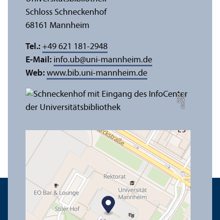
Schloss Schneckenhof
68161 Mannheim
Tel.:
+49 621 181-2948
E-Mail:
info.ub
@
uni-mannheim.de
Web:
www.bib.uni-mannheim.de
e
Bil
d:
A
n
n
a
L
o
g
u