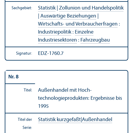
Statistik
|
Zollunion und Handels­politik
Sachgebiet:
|
Auswärtige Beziehungen
|
Wirtschafts- und Verbraucherfragen
:
Industriepolitik
:
Einzelne
Industriesektoren
:
Fahrzeugbau
EDZ-1760.7
Signatur:
Nr. 8
Außen­handel mit Hoch­
Titel:
technologieprodukten: Ergebnisse bis
1995
Statistik kurzgefaßt
|
Außen­handel
Titel der
Serie: