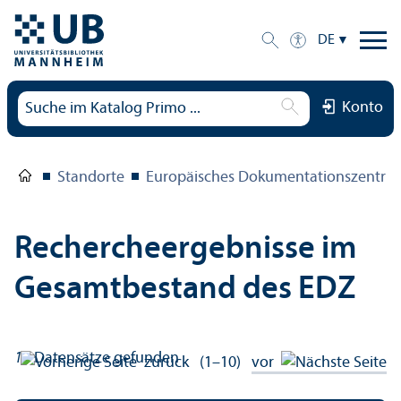
DE
Konto
Standorte
Europäisches Dokumentations­zentru
Rechercheergebnisse im
Gesamtbestand des EDZ
17
Datensätze gefunden
zurück
(1–10)
vor