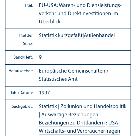
EU-USA: Waren- und Diensleistungs­
Titel:
verkehr und Direktinvestitionen im
Über­blick
Statistik kurzgefaßt
|
Außen­handel
Titel der
Serie:
9
Band/
Heft:
Europäische Gemeinschaften /
Herausgeber:
Statistisches Amt
1997
Jahr/
Datum:
Statistik
|
Zollunion und Handels­politik
Sachgebiet:
|
Auswärtige Beziehungen
:
Beziehungen zu Drittländern
:
USA
|
Wirtschafts- und Verbraucherfragen