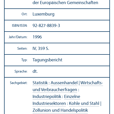
der Europäischen Gemeinschaften
Luxemburg
Ort:
92-827-8839-3
ISBN/
ISSN:
1996
Jahr/
Datum:
IV, 359 S.
Seiten:
Tagungs­bericht
Typ:
dt.
Sprache:
Statistik
:
Aussenhandel
|
Wirtschafts-
Sachgebiet:
und Verbraucherfragen
:
Industriepolitik
:
Einzelne
Industriesektoren
:
Kohle und Stahl
|
Zollunion und Handels­politik