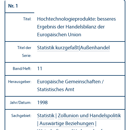
Nr. 1
Hoch­technologieprodukte: besseres
Titel:
Ergebnis der Handels­bilanz der
Europäischen Union
Statistik kurzgefaßt
|
Außen­handel
Titel der
Serie:
11
Band/
Heft:
Europäische Gemeinschaften /
Herausgeber:
Statistisches Amt
1998
Jahr/
Datum:
Statistik
|
Zollunion und Handels­politik
Sachgebiet:
|
Auswärtige Beziehungen
|