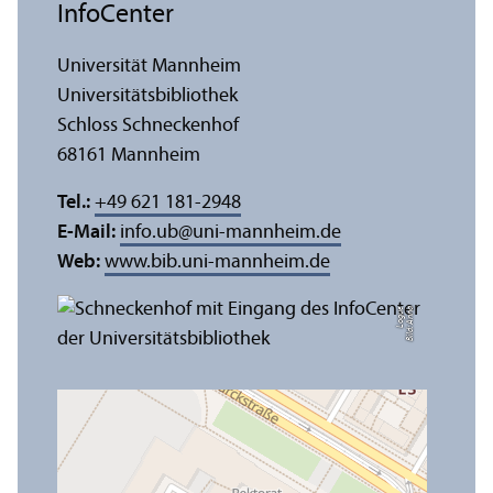
InfoCenter
Universität Mannheim
Universitäts­bibliothek
Schloss Schneckenhof
68161 Mannheim
Tel.:
+49 621 181-2948
E-Mail:
info.ub
@
uni-mannheim.de
Web:
www.bib.uni-mannheim.de
e
Bil
d:
A
n
n
a
L
o
g
u