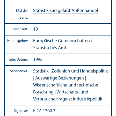
Statistik kurzgefaßt
|
Außen­handel
Titel der
Serie:
10
Band/
Heft:
Europäische Gemeinschaften /
Herausgeber:
Statistisches Amt
1995
Jahr/
Datum:
Statistik
|
Zollunion und Handels­politik
Sachgebiet:
|
Auswärtige Beziehungen
|
Wissenschaft­liche und technische
Forschung
|
Wirtschafts- und
Verbraucherfragen
:
Industriepolitik
EDZ-1760.7
Signatur: