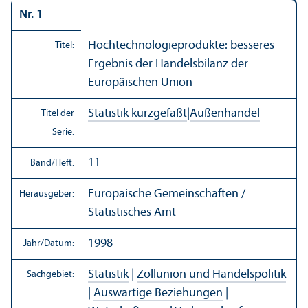
Nr. 1
Hoch­technologieprodukte: besseres
Titel:
Ergebnis der Handels­bilanz der
Europäischen Union
Statistik kurzgefaßt
|
Außen­handel
Titel der
Serie:
11
Band/
Heft:
Europäische Gemeinschaften /
Herausgeber:
Statistisches Amt
1998
Jahr/
Datum:
Statistik
|
Zollunion und Handels­politik
Sachgebiet:
|
Auswärtige Beziehungen
|