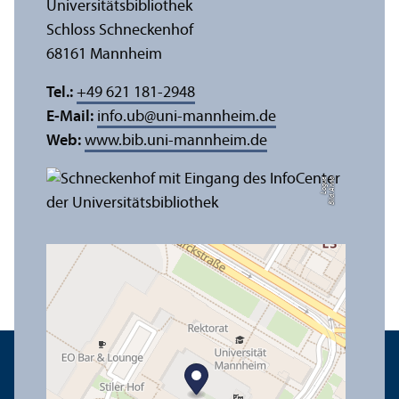
Universitäts­bibliothek
Schloss Schneckenhof
68161 Mannheim
Tel.:
+49 621 181-2948
E-Mail:
info.ub
@
uni-mannheim.de
Web:
www.bib.uni-mannheim.de
e
Bil
d:
A
n
n
a
L
o
g
u