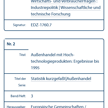
Wirtschafts- und Verbraucherfragen
:
Industriepolitik
|
Wissenschaft­liche und
technische Forschung
EDZ-1760.7
Signatur:
Nr. 2
Außen­handel mit Hoch­
Titel:
technologieprodukten: Ergebnisse bis
1995
Statistik kurzgefaßt
|
Außen­handel
Titel der
Serie:
3
Band/
Heft:
Europäische Gemeinschaften /
Herausgeber: