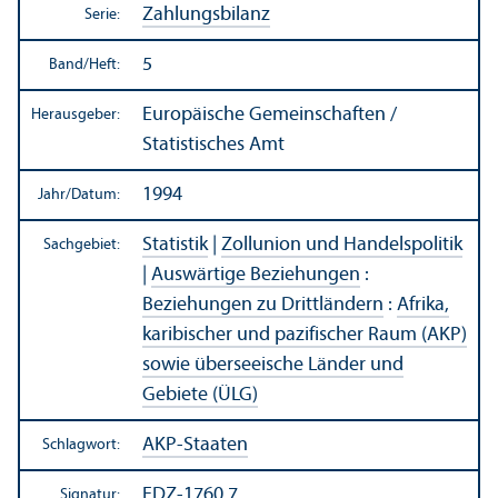
Zahlungs­bilanz
Serie:
5
Band/
Heft:
Europäische Gemeinschaften /
Herausgeber:
Statistisches Amt
1994
Jahr/
Datum:
Statistik
|
Zollunion und Handels­politik
Sachgebiet:
|
Auswärtige Beziehungen
:
Beziehungen zu Drittländern
:
Afrika,
karibischer und pazifischer Raum (AKP)
sowie überseeische Länder und
Gebiete (ÜLG)
AKP-Staaten
Schlagwort:
EDZ-1760.7
Signatur: