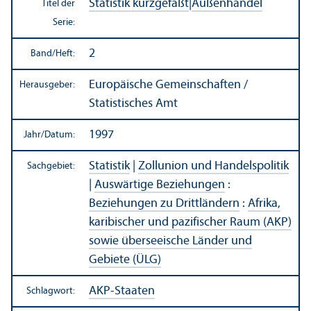
Statistik kurzgefaßt
|
Außen­handel
Titel der
Serie:
2
Band/
Heft:
Europäische Gemeinschaften /
Herausgeber:
Statistisches Amt
1997
Jahr/
Datum:
Statistik
|
Zollunion und Handels­politik
Sachgebiet:
|
Auswärtige Beziehungen
:
Beziehungen zu Drittländern
:
Afrika,
karibischer und pazifischer Raum (AKP)
sowie überseeische Länder und
Gebiete (ÜLG)
AKP-Staaten
Schlagwort: