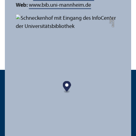
Web:
www.bib.uni-mannheim.de
e
Bil
d:
A
n
n
a
L
o
g
u