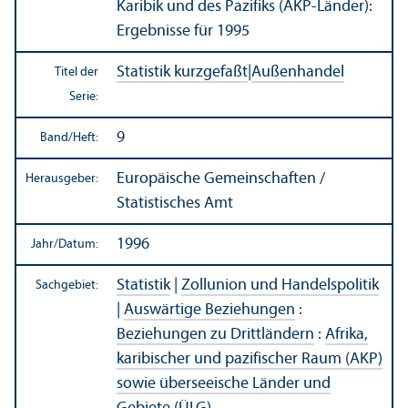
Karibik und des Pazifiks (AKP-Länder):
Ergebnisse für 1995
Statistik kurzgefaßt
|
Außen­handel
Titel der
Serie:
9
Band/
Heft:
Europäische Gemeinschaften /
Herausgeber:
Statistisches Amt
1996
Jahr/
Datum:
Statistik
|
Zollunion und Handels­politik
Sachgebiet:
|
Auswärtige Beziehungen
:
Beziehungen zu Drittländern
:
Afrika,
karibischer und pazifischer Raum (AKP)
sowie überseeische Länder und