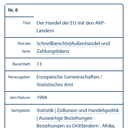
Nr. 6
Der Handel der EU mit den AKP-
Titel:
Ländern
Schnellberichte
|
Außen­handel und
Titel der
Zahlungs­bilanz
Serie:
13
Band/
Heft:
Europäische Gemeinschaften /
Herausgeber:
Statistisches Amt
1994
Jahr/
Datum:
Statistik
|
Zollunion und Handels­politik
Sachgebiet:
|
Auswärtige Beziehungen
:
Beziehungen zu Drittländern
:
Afrika,