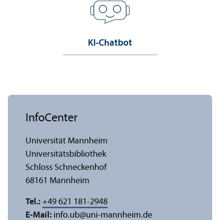
KI-Chatbot
InfoCenter
Universität Mannheim
Universitäts­bibliothek
Schloss Schneckenhof
68161 Mannheim
Tel.:
+49 621 181-2948
E-Mail:
info.ub
@
uni-mannheim.de