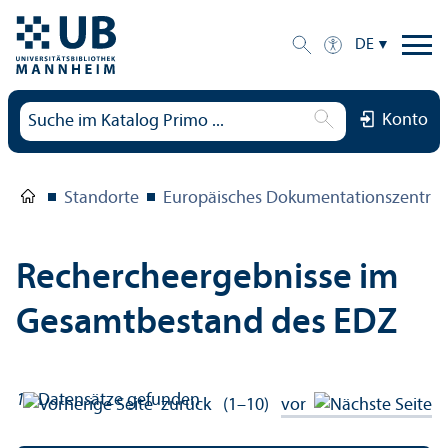
DE
Konto
Standorte
Europäisches Dokumentations­zentru
Rechercheergebnisse im
Gesamtbestand des EDZ
18
Datensätze gefunden
zurück
(1–10)
vor