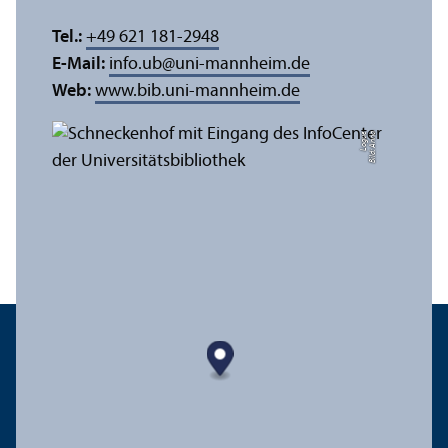
Tel.:
+49 621 181-2948
E-Mail:
info.ub
@
uni-mannheim.de
Web:
www.bib.uni-mannheim.de
e
Bil
d:
A
n
n
a
L
o
g
u