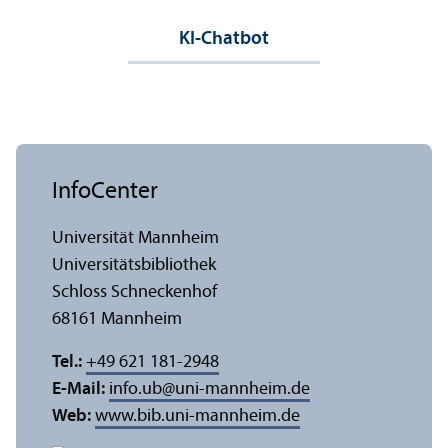
KI-Chatbot
InfoCenter
Universität Mannheim
Universitäts­bibliothek
Schloss Schneckenhof
68161 Mannheim
Tel.:
+49 621 181-2948
E-Mail:
info.ub
@
uni-mannheim.de
Web:
www.bib.uni-mannheim.de