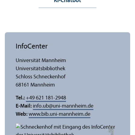
KI-Chatbot
InfoCenter
Universität Mannheim
Universitäts­bibliothek
Schloss Schneckenhof
68161 Mannheim
Tel.:
+49 621 181-2948
E-Mail:
info.ub
@
uni-mannheim.de
Web:
www.bib.uni-mannheim.de
e
Bil
d:
A
n
n
a
L
o
g
u