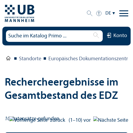
DE
Konto
Standorte
Europäisches Dokumentations­zentru
Rechercheergebnisse im
Gesamtbestand des EDZ
10
Datensätze gefunden
zurück
(1–10)
vor