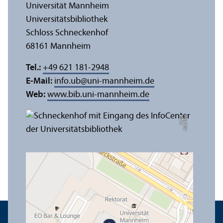
Universität Mannheim
Universitäts­bibliothek
Schloss Schneckenhof
68161 Mannheim
Tel.:
+49 621 181-2948
E-Mail:
info.ub
@
uni-mannheim.de
Web:
www.bib.uni-mannheim.de
e
Bil
d:
A
n
n
a
L
o
g
u