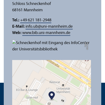
Schloss Schneckenhof
68161 Mannheim
Tel.:
+49 621 181-2948
E-Mail:
info.ub
@
uni-mannheim.de
Web:
www.bib.uni-mannheim.de
e
Bil
d:
A
n
n
a
L
o
g
u