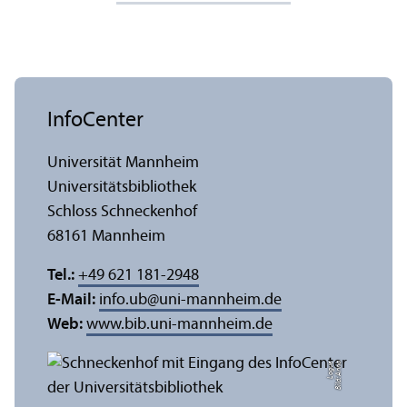
InfoCenter
Universität Mannheim
Universitäts­bibliothek
Schloss Schneckenhof
68161 Mannheim
Tel.:
+49 621 181-2948
E-Mail:
info.ub
@
uni-mannheim.de
Web:
www.bib.uni-mannheim.de
e
Bil
d:
A
n
n
a
L
o
g
u