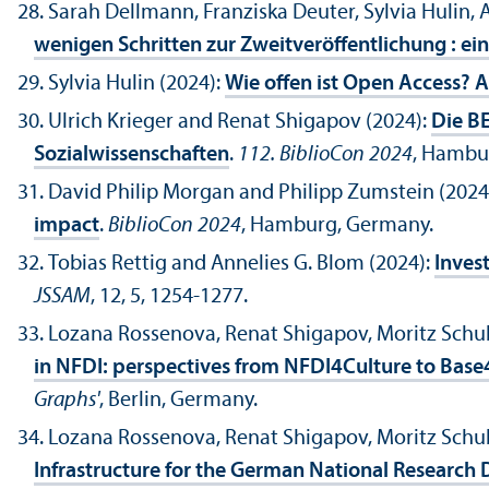
Sarah Dellmann, Franziska Deuter, Sylvia Hulin, 
wenigen Schritten zur Zweitveröffentlichung : ein
Sylvia Hulin (2024):
Wie offen ist Open Access? 
Ulrich Krieger and Renat Shigapov (2024):
Die BE
Sozialwissenschaften
.
112. BiblioCon 2024
, Hambu
David Philip Morgan and Philipp Zumstein (2024
impact
.
BiblioCon 2024
, Hamburg, Germany.
Tobias Rettig and Annelies G. Blom (2024):
Inves
JSSAM
, 12, 5, 1254-1277.
Lozana Rossenova, Renat Shigapov, Moritz Schu
in NFDI: perspectives from NFDI4Culture to Ba
Graphs'
, Berlin, Germany.
Lozana Rossenova, Renat Shigapov, Moritz Schub
Infrastructure for the German National Research D