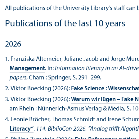
All publications of the University Library's staff ca
Publications of the last 10 years
2026
Franziska Altemeier, Juliane Jacob and Jorge Murc
Management
. In:
Information literacy in an AI-dri
papers
, Cham : Springer, S. 291–299.
Viktor Boecking (2026):
Fake Science : Wissensch
Viktor Boecking (2026):
Warum wir lügen – Fake N
am Rhein : Nünnerich-Asmus Verlag & Media, S. 10
Leonie Bröcher, Thomas Schmidt and Irene Schu
Literacy“
.
114. BiblioCon 2026, “Analog trifft Algori