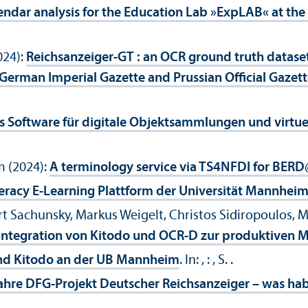
dar analysis for the Education Lab »ExpLAB« at the U
024):
Reichsanzeiger-GT : an OCR ground truth datase
(German Imperial Gazette and Prussian Official Gazet
 Software für digitale Objektsammlungen und virtuel
m (2024):
A terminology service via TS4NFDI for BER
eracy E-Learning Plattform der Universität Mannhei
rt Sachunsky, Markus Weigelt, Christos Sidiropoulos, 
Integration von Kitodo und OCR-D zur produktiven M
 und Kitodo an der UB Mannheim
. In:
, : , S. .
ahre DFG-Projekt Deutscher Reichsanzeiger – was hab