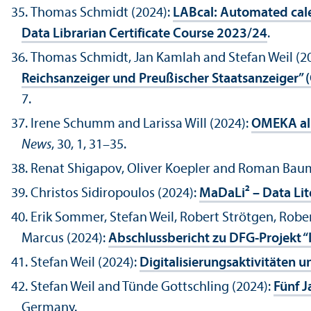
Thomas Schmidt (2024):
LABcal: Automated calen
Data Librarian Certificate Course 2023/
24
.
Thomas Schmidt, Jan Kamlah and Stefan Weil (2
Reichsanzeiger und Preußischer Staatsanzeiger” 
7.
Irene Schumm and Larissa Will (2024):
OMEKA als
News
, 30, 1, 31–35.
Renat Shigapov, Oliver Koepler and Roman Bau
Christos Sidiropoulos (2024):
MaDaLi² – Data Lit
Erik Sommer, Stefan Weil, Robert Strötgen, Robe
Marcus (2024):
Abschlussbericht zu DFG-Projekt “
Stefan Weil (2024):
Digitalisierungsaktivitäten
Stefan Weil and Tünde Gottschling (2024):
Fünf J
Germany.