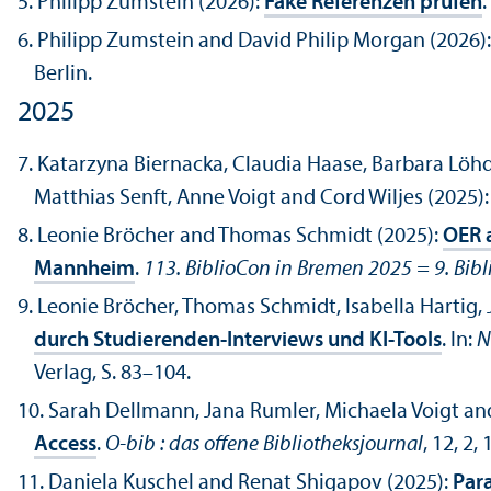
Philipp Zumstein (2026):
Fake Referenzen prüfen
.
Philipp Zumstein and David Philip Morgan (2026)
Berlin.
2025
Katarzyna Biernacka, Claudia Haase, Barbara Löh
Matthias Senft, Anne Voigt and Cord Wiljes (2025)
Leonie Bröcher and Thomas Schmidt (2025):
OER a
Mannheim
.
113. BiblioCon in Bremen 2025 = 9. Bib
Leonie Bröcher, Thomas Schmidt, Isabella Hartig
durch Studierenden-Interviews und KI-Tools
. In:
N
Verlag, S. 83–104.
Sarah Dellmann, Jana Rumler, Michaela Voigt an
Access
.
O-bib : das offene Bibliotheksjournal
, 12, 2, 
Daniela Kuschel and Renat Shigapov (2025):
Para