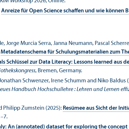
KIM Workshop 2026
, Online.
:
Anreize für Open Science schaffen und wie können 
de, Jorge Murcia Serra, Janna Neumann, Pascal Scher
:
Metadatenschema für Schulungsmaterialien zum 
ls Schlüssel zur Data Literacy: Lessons learned aus 
liothekskongress
, Bremen, Germany.
, Jonathan Schwenzer, Irene Schumm and Niko Baldus 
eues Handbuch Hochschullehre : Lehren und Lernen effiz
d Philipp Zumstein (2025):
Resümee aus Sicht der Init
1–7.
ly: An (annotated) dataset for exploring the concept of 