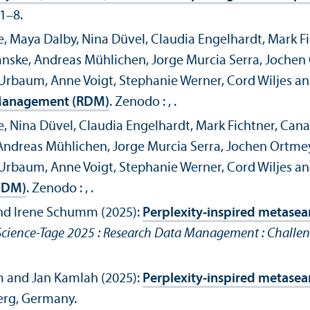
 1–8.
e, Maya Dalby, Nina Düvel, Claudia Engelhardt, Mark F
anske, Andreas Mühlichen, Jorge Murcia Serra, Joche
rbaum, Anne Voigt, Stephanie Werner, Cord Wiljes and
a Management (RDM)
.
Zenodo : , .
e, Nina Düvel, Claudia Engelhardt, Mark Fichtner, Cana
 Andreas Mühlichen, Jorge Murcia Serra, Jochen Ortme
rbaum, Anne Voigt, Stephanie Werner, Cord Wiljes and
FDM)
.
Zenodo : , .
nd Irene Schumm (2025):
Perplexity-inspired metasea
Science-Tage 2025 : Research Data Management : Challe
 and Jan Kamlah (2025):
Perplexity-inspired metasea
erg, Germany.