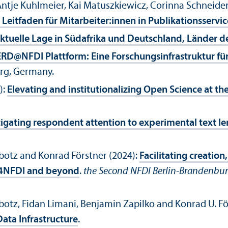
Antje Kuhlmeier, Kai Matuszkiewicz, Corinna Schneider,
 Leitfaden für Mitarbeiter:innen in Publikationsservic
Aktuelle Lage in Südafrika und Deutschland, Länder
RD@NFDI Plattform: Eine Forschungsinfrastruktur für
rg, Germany.
):
Elevating and institutionalizing Open Science at th
tigating respondent attention to experimental text l
botz and Konrad Förstner (2024):
Facilitating creatio
se4NFDI and beyond
.
the Second NFDI Berlin-Brandenbur
otz, Fidan Limani, Benjamin Zapilko and Konrad U. Fö
ata Infrastructure
.