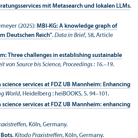
ratungsservices mit Metasearch und lokalen LLMs
.
emeyer (2025):
MBI-KG: A knowledge graph of
 im Deutschen Reich”
.
Data in Brief
, 58, Article
 Three challenges in establishing sustainable
 von Source bis Science, Proceedings : 16.–19.
ta science services at FDZ UB Mannheim: Enhancing
ng World
, Heidelberg : heiBOOKS, S. 94–101.
ta science services at FDZ UB Mannheim: enhancing
axistreffen
, Köln, Germany.
 Bots
.
Kitodo Praxistreffen
, Köln, Germany.