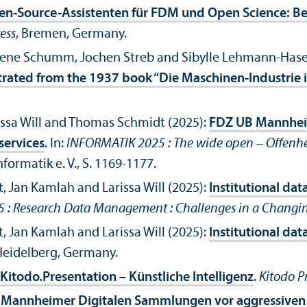
n-Source-Assistenten für FDM und Open Science: Be
ess
, Bremen, Germany.
Irene Schumm, Jochen Streb and Sibylle Lehmann-Has
trated from the 1937 book “Die Maschinen-Industrie
ssa Will and Thomas Schmidt (2025):
FDZ UB Mannheim:
services
. In:
INFORMATIK 2025 : The wide open – Offenheit
nformatik e. V., S. 1169-1177.
Jan Kamlah and Larissa Will (2025):
Institutional da
5 : Research Data Management : Challenges in a Changi
Jan Kamlah and Larissa Will (2025):
Institutional da
 Heidelberg, Germany.
Kitodo.Presentation – Künstliche Intelligenz
.
Kitodo Pr
Mannheimer Digitalen Sammlungen vor aggressiven