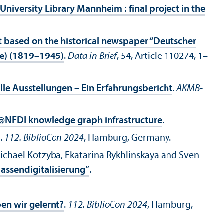
niversity Library Mannheim : final project in the
t based on the historical newspaper “Deutscher
te) (1819–1945)
.
Data in Brief
, 54, Article 110274, 1–
le Ausstellungen – Ein Erfahrungsbericht
.
AKMB-
D@NFDI knowledge graph infrastructure
.
m
.
112. BiblioCon 2024
, Hamburg, Germany.
Michael Kotzyba, Ekatarina Rykhlinskaya and Sven
assendigitalisierung”
.
en wir gelernt?
.
112. BiblioCon 2024
, Hamburg,