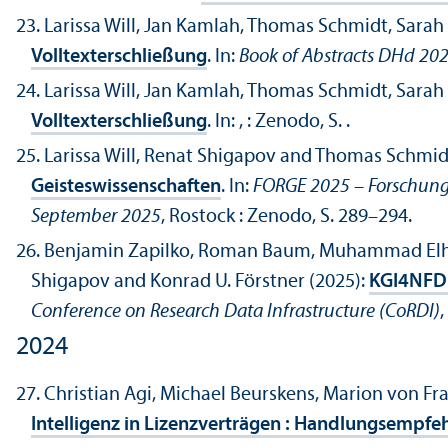
Larissa Will, Jan Kamlah, Thomas Schmidt, Sarah
Volltexterschließung
. In:
Book of Abstracts DHd 2025
Larissa Will, Jan Kamlah, Thomas Schmidt, Sarah
Volltexterschließung
. In:
, : Zenodo, S. .
Larissa Will, Renat Shigapov and Thomas Schmid
Geisteswissenschaften
. In:
FORGE 2025 – Forschungsd
September 2025
, Rostock : Zenodo, S. 289–294.
Benjamin Zapilko, Roman Baum, Muhammad Elhoss
Shigapov and Konrad U. Förstner (2025):
KGI4NFDI 
Conference on Research Data Infrastructure (CoRDI)
2024
Christian Agi, Michael Beurskens, Marion von F
Intelligenz in Lizenzverträgen : Handlungsemp