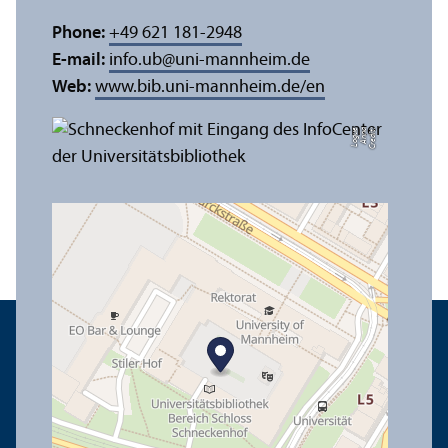
Phone:
+49 621 181-2948
E-mail:
info.ub
@
uni-mannheim.de
Web:
www.bib.uni-mannheim.de/en
e
C
r
e
di
t:
A
n
n
a
L
o
g
u