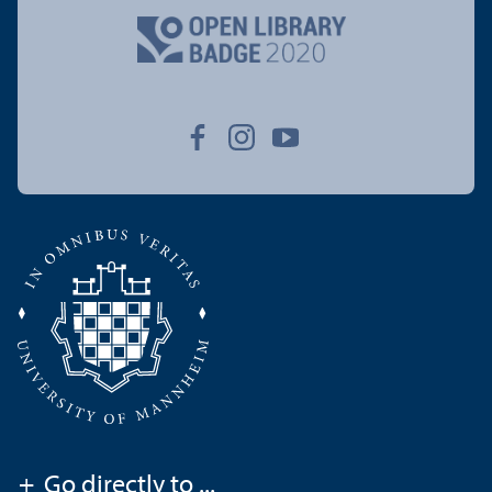
+
Go directly to ...