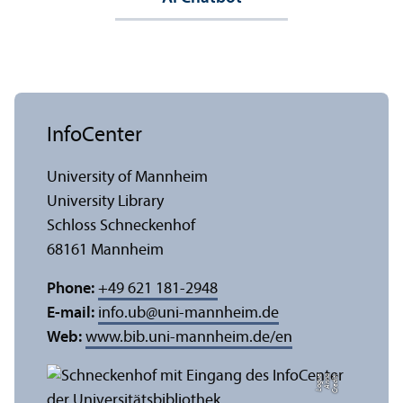
InfoCenter
University of Mannheim
University Library
Schloss Schneckenhof
68161 Mannheim
Phone:
+49 621 181-2948
E-mail:
info.ub
@
uni-mannheim.de
Web:
www.bib.uni-mannheim.de/en
e
C
r
e
di
t:
A
n
n
a
L
o
g
u