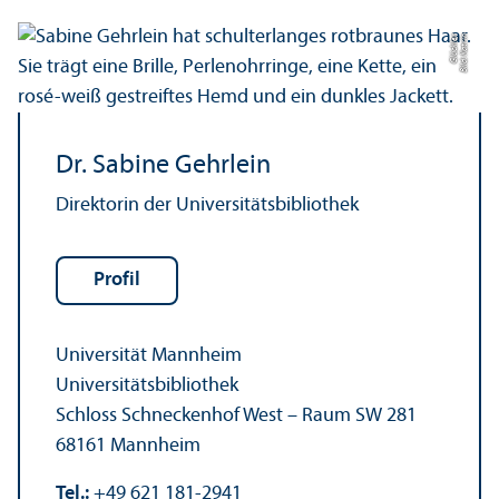
r
Bil
d:
K
a
t
ri
n
Gl
ü
c
kl
e
Dr. Sabine Gehrlein
Direktorin der Universitäts­bibliothek
Profil
Universität Mannheim
Universitäts­bibliothek
Schloss Schneckenhof West – Raum SW 281
68161 Mannheim
Tel.:
+49 621 181-2941