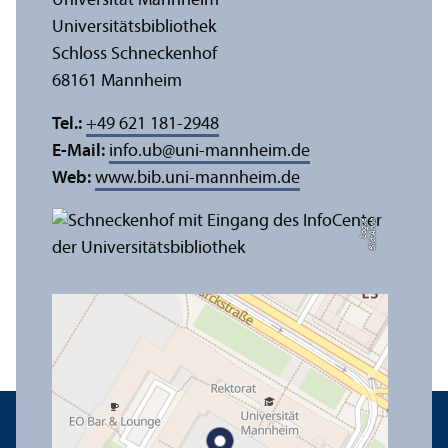
Universität Mannheim
Universitäts­bibliothek
Schloss Schneckenhof
68161 Mannheim
Tel.:
+49 621 181-2948
E-Mail:
info.ub
@
uni-mannheim.de
Web:
www.bib.uni-mannheim.de
e
Bil
d:
A
n
n
a
L
o
g
u