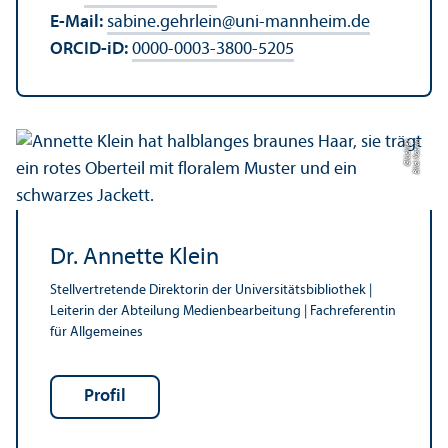
E-Mail:
sabine.gehrlein
@
uni-mannheim.de
ORCID-iD:
0000-0003-3800-5205
r
Bil
d:
K
a
t
ri
n
Gl
ü
c
kl
e
Dr. Annette Klein
Stellvertretende Direktorin der Universitäts­bibliothek |
Leiterin der Abteilung Medienbearbeitung | Fach­referentin
für Allgemeines
Profil