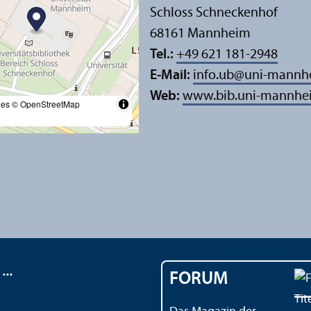
Schloss Schneckenhof
68161 Mannheim
Tel.:
+49 621 181-2948
E-Mail:
info.ub
@
uni-mannh
Web:
www.bib.uni-mannhe
les
© OpenStreetMap
..
FORUM