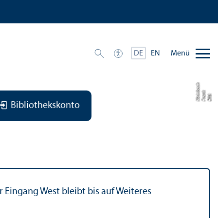
Menü
DE
EN
h
k
b
Bil
d:
F
r
a
n
Kl
ei
n
a
c
Bibliothekskonto
 Eingang West bleibt bis auf Weiteres