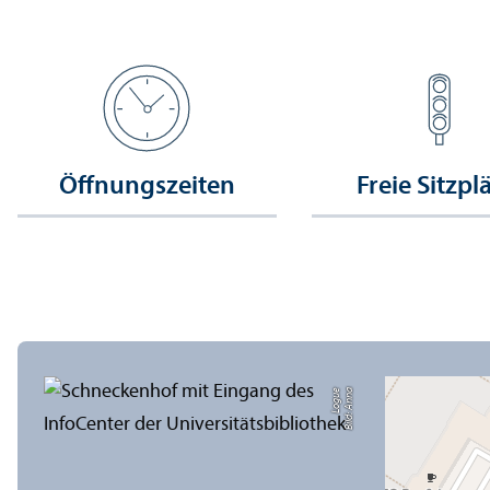
Öffnungs­zeiten
Freie Sitzpl
e
Bil
d:
A
n
n
a
L
o
g
u