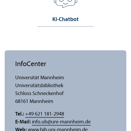
KI-Chatbot
InfoCenter
Universität Mannheim
Universitäts­bibliothek
Schloss Schneckenhof
68161 Mannheim
Tel.:
+49 621 181-2948
E-Mail:
info.ub
@
uni-mannheim.de
Web:
www.bib.uni-mannheim.de