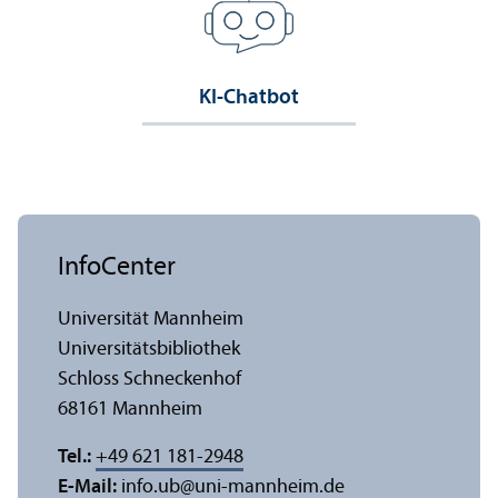
KI-Chatbot
InfoCenter
Universität Mannheim
Universitäts­bibliothek
Schloss Schneckenhof
68161 Mannheim
Tel.:
+49 621 181-2948
E-Mail:
info.ub
@
uni-mannheim.de