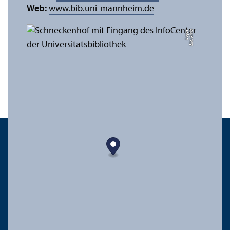
Web:
www.bib.uni-mannheim.de
e
Bil
d:
A
n
n
a
L
o
g
u