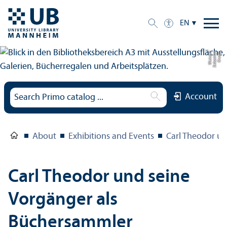
EN
el
C
r
e
di
t:
S
e
b
a
s
ti
a
n
W
ei
n
d
Account
About
Exhibitions and Events
Carl Theodor u
Carl Theodor und seine
Vorgänger als
Büchersammler