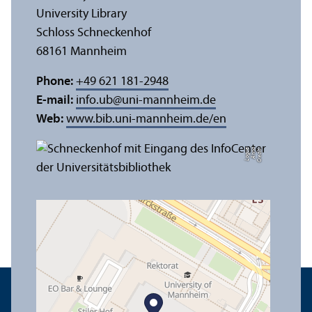
University Library
Schloss Schneckenhof
68161 Mannheim
Phone:
+49 621 181-2948
E-mail:
info.ub
@
uni-mannheim.de
Web:
www.bib.uni-mannheim.de/en
e
C
r
e
di
t:
A
n
n
a
L
o
g
u