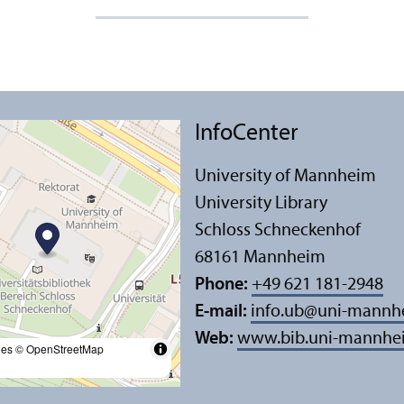
InfoCenter
University of Mannheim
University Library
Schloss Schneckenhof
68161 Mannheim
Phone:
+49 621 181-2948
E-mail:
info.ub
@
uni-mannh
Web:
www.bib.uni-mannhe
les
© OpenStreetMap