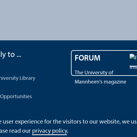
y to ...
FORUM
The University of
versity Library
Mannheim's magazine
Opportunities
ser experience for the visitors to our website, we us
ase read our
privacy policy
.