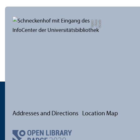
e
C
r
e
di
t:
A
n
n
a
L
o
g
u
Addresses and Directions
Location Map