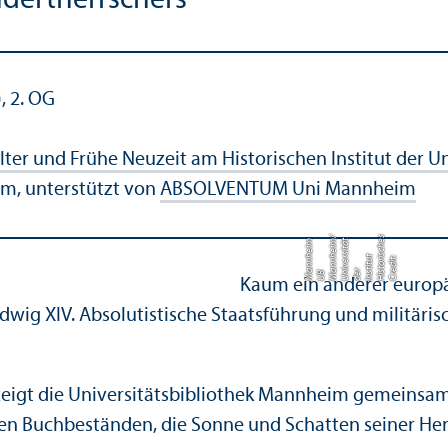
dertherrschers
, 2. OG
alter und Frühe Neuzeit am Historischen Institut der 
m, unterstützt von
ABSOLVENTUM Uni Mannheim
s
/
m
e
t
m
s
C
r
di
t:
Hi
o
ri
c
h
I
n
ti
t
u
t
d
e
U
v
e
r
si
t
ä
M
n
n
h
ei
e
s
t
s
r
ni
a
U
B
M
a
n
n
h
ei
Kaum ein anderer europäi
wig XIV. Absolutistische Staatsführung und militäris
 zeigt die Universitätsbibliothek Mannheim gemeinsa
en Buchbeständen, die Sonne und Schatten seiner Her