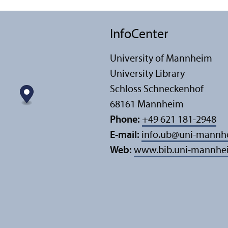
InfoCenter
University of Mannheim
University Library
Schloss Schneckenhof
68161 Mannheim
Phone:
+49 621 181-2948
E-mail:
info.ub
@
uni-mannh
Web:
www.bib.uni-mannhe