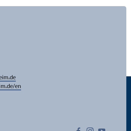
eim.de
im.de/en