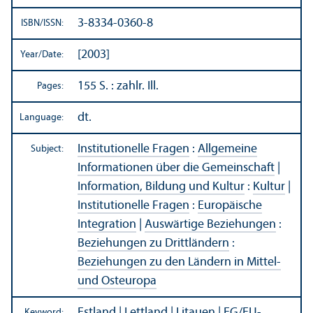
3-8334-0360-8
ISBN/
ISSN:
[2003]
Year/
Date:
155 S. : zahlr. Ill.
Pages:
dt.
Language:
Institutionelle Fragen
:
Allgemeine
Subject:
Informationen über die Gemeinschaft
|
Information, Bildung und Kultur
:
Kultur
|
Institutionelle Fragen
:
Europäische
Integration
|
Auswärtige Beziehungen
:
Beziehungen zu Drittländern
:
Beziehungen zu den Ländern in Mittel-
und Osteuropa
Estland
|
Lettland
|
Litauen
|
EG/
EU-
Keyword: