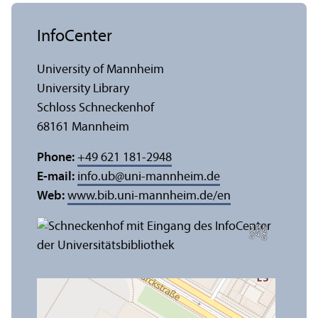
InfoCenter
University of Mannheim
University Library
Schloss Schneckenhof
68161 Mannheim
Phone:
+49 621 181-2948
E-mail:
info.ub
@
uni-mannheim.de
Web:
www.bib.uni-mannheim.de/en
e
C
r
e
di
t:
A
n
n
a
L
o
g
u