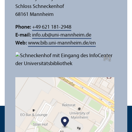
Schloss Schneckenhof
68161 Mannheim
Phone:
+49 621 181-2948
E-mail:
info.ub
@
uni-mannheim.de
Web:
www.bib.uni-mannheim.de/en
e
C
r
e
di
t:
A
n
n
a
L
o
g
u