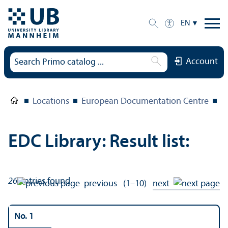
EN
Account
Locations
European Documentation Centre
E
EDC Library: Result list:
26
entries found
previous
(1–10)
next
No. 1