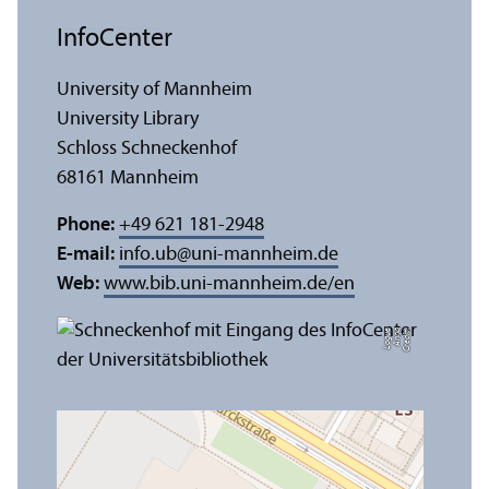
InfoCenter
University of Mannheim
University Library
Schloss Schneckenhof
68161 Mannheim
Phone:
+49 621 181-2948
E-mail:
info.ub
@
uni-mannheim.de
Web:
www.bib.uni-mannheim.de/en
e
C
r
e
di
t:
A
n
n
a
L
o
g
u