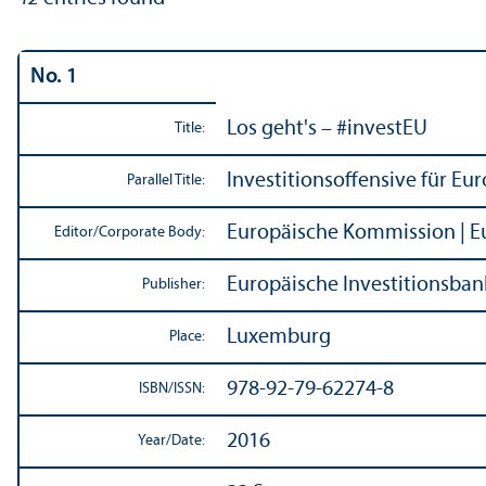
No. 1
Los geht's – #investEU
Title:
Investitionsoffensive für Eu
Parallel Title:
Europäische Kommission | Eu
Editor/
Corporate Body:
Europäische Investitionsbank
Publisher:
Luxemburg
Place:
978-92-79-62274-8
ISBN/
ISSN:
2016
Year/
Date: