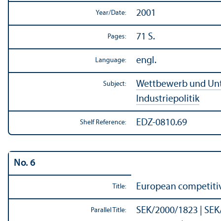
2001
Year/
Date:
71 S.
Pages:
engl.
Language:
Wettbewerb und Un
Subject:
Industriepolitik
EDZ-0810.69
Shelf Reference:
No. 6
European competitiv
Title:
SEK/
2000/1823 | SEK
Parallel Title: