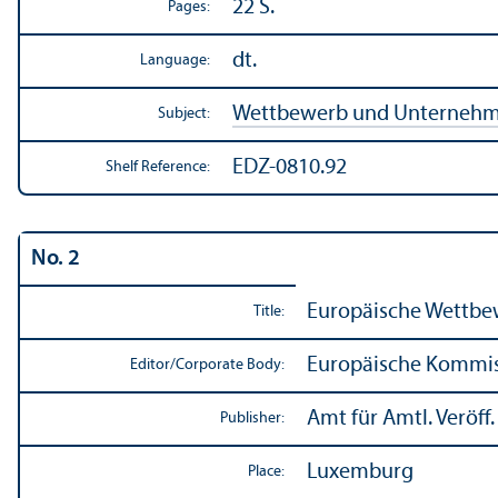
22 S.
Pages:
dt.
Language:
Wettbewerb und Unterneh
Subject:
EDZ-0810.92
Shelf Reference:
No. 2
Europäische Wettbew
Title:
Europäische Kommis
Editor/
Corporate Body:
Amt für Amtl. Veröff
Publisher:
Luxemburg
Place: