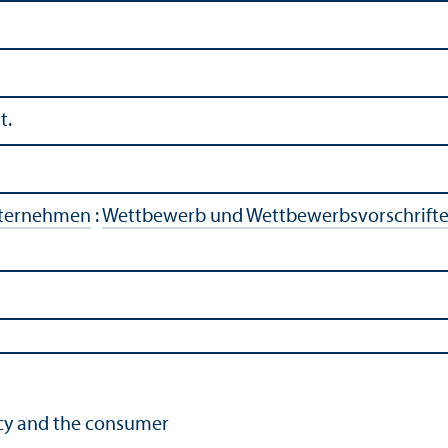
t.
ternehmen
:
Wettbewerb und Wettbewerbsvorschrift
cy and the consumer