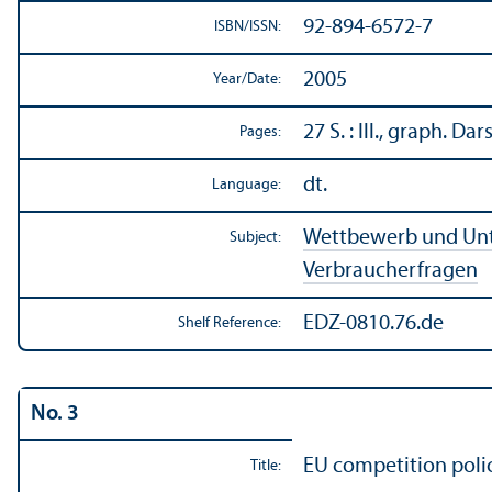
92-894-6572-7
ISBN/
ISSN:
2005
Year/
Date:
27 S. : Ill., graph. Dars
Pages:
dt.
Language:
Wettbewerb und Un
Subject:
Verbraucherfragen
EDZ-0810.76.de
Shelf Reference:
No. 3
EU competition poli
Title: