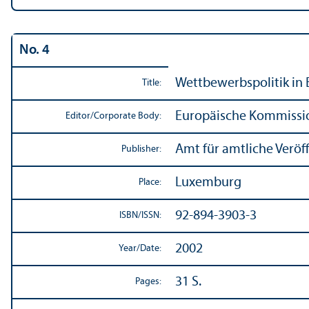
No. 4
Wettbewerbspolitik in 
Title:
Europäische Kommissi
Editor/
Corporate Body:
Amt für amtliche Verö
Publisher:
Luxemburg
Place:
92-894-3903-3
ISBN/
ISSN:
2002
Year/
Date:
31 S.
Pages: