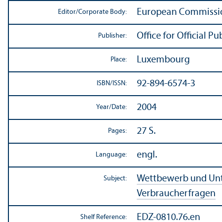
European Commissio
Editor/
Corporate Body:
Office for Official 
Publisher:
Luxembourg
Place:
92-894-6574-3
ISBN/
ISSN:
2004
Year/
Date:
27 S.
Pages:
engl.
Language:
Wettbewerb und Un
Subject:
Verbraucherfragen
EDZ-0810.76.en
Shelf Reference: