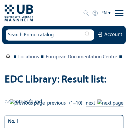
EN
Account
Locations
European Documentation Centre
E
EDC Library: Result list:
126
entries found
previous
(1–10)
next
No. 1