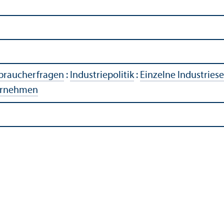
rbraucherfragen
:
Industriepolitik
:
Einzelne Industries
ernehmen