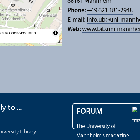
68161 Mannheim
Phone:
+49 621 181-2948
E-mail:
info.ub
@
uni-mannh
Web:
www.bib.uni-mannhe
les
© OpenStreetMap
y to ...
FORUM
The University of
versity Library
Mannheim's magazine