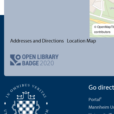
© OpenMapTi
contributors
Addresses and Directions
Location Map
Go directl
Portal²
Mannheim Uni