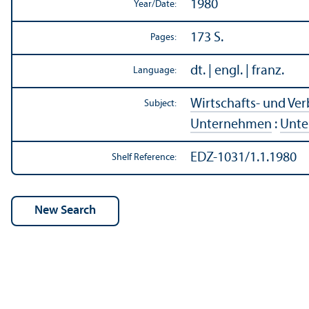
1980
Year/
Date:
173 S.
Pages:
dt. | engl. | franz.
Language:
Wirtschafts- und Ve
Subject:
Unternehmen
:
Unt
EDZ-1031/1.1.1980
Shelf Reference: