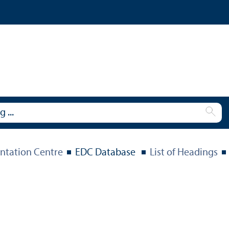
tation Centre
EDC Database
List of Headings