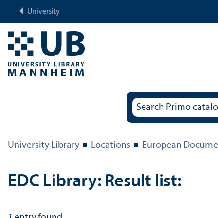
University
University Library
Locations
European Documen
EDC Library: Result list:
1
entry found