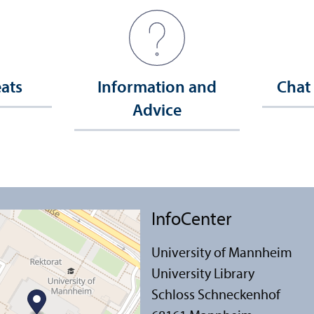
eats
Information and
Chat
Advice
InfoCenter
University of Mannheim
University Library
Schloss Schneckenhof