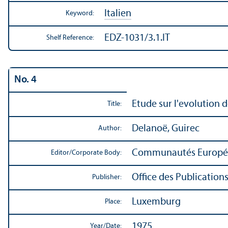
Italien
Keyword:
EDZ-1031/3.1.IT
Shelf Reference:
No. 4
Etude sur l'evolution de
Title:
Delanoë, Guirec
Author:
Communautés Europé
Editor/
Corporate Body:
Office des Publicatio
Publisher:
Luxemburg
Place:
1975
Year/
Date: