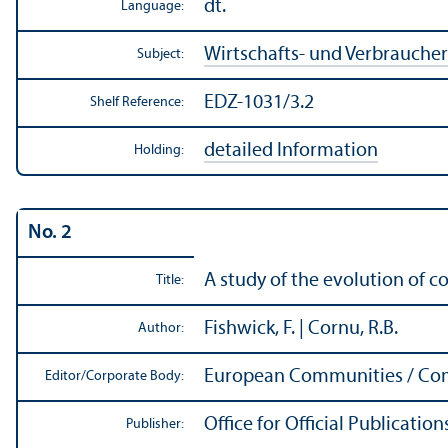
dt.
Language:
Wirtschafts- und Verbrauche
Subject:
EDZ-1031/3.2
Shelf Reference:
detailed Information
Holding:
No. 2
A study of the evolution of c
Title:
Fishwick, F. | Cornu, R.B.
Author:
European Communities / Co
Editor/
Corporate Body:
Office for Official Publicati
Publisher: