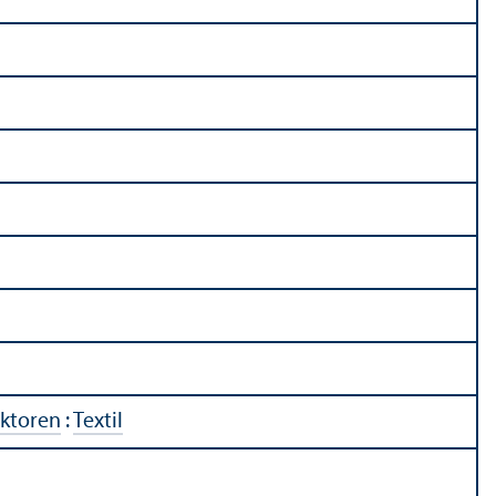
ektoren
:
Textil