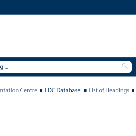
tation Centre
EDC Database
List of Headings