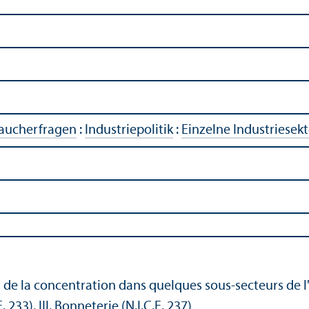
raucherfragen
:
Industriepolitik
:
Einzelne Industriesek
 de la concentration dans quelques sous-secteurs de l'in
E. 233), III. Bonneterie (N.I.C.E. 237)