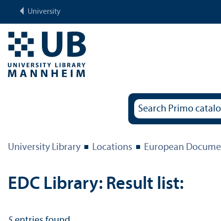
University
University Library
Locations
European Documen
EDC Library: Result list:
5
entries found