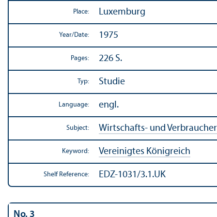
Luxemburg
Place:
1975
Year/
Date:
226 S.
Pages:
Studie
Typ:
engl.
Language:
Wirtschafts- und Verbrauche
Subject:
Vereinigtes Königreich
Keyword:
EDZ-1031/3.1.UK
Shelf Reference:
No. 3