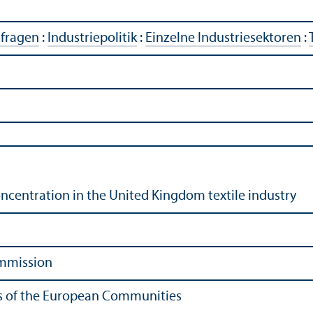
rfragen
:
Industriepolitik
:
Einzelne Industriesektoren
:
oncentration in the United Kingdom textile industry
mmission
ons of the European Communities