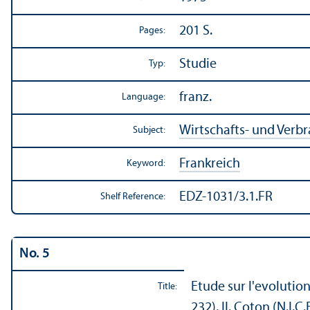
201 S.
Pages:
Studie
Typ:
franz.
Language:
Wirtschafts- und Verb
Subject:
Frankreich
Keyword:
EDZ-1031/3.1.FR
Shelf Reference:
No. 5
Etude sur l'evolution
Title:
232), II. Coton (N.I.C.