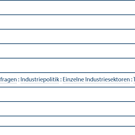
rfragen
:
Industriepolitik
:
Einzelne Industriesektoren
: