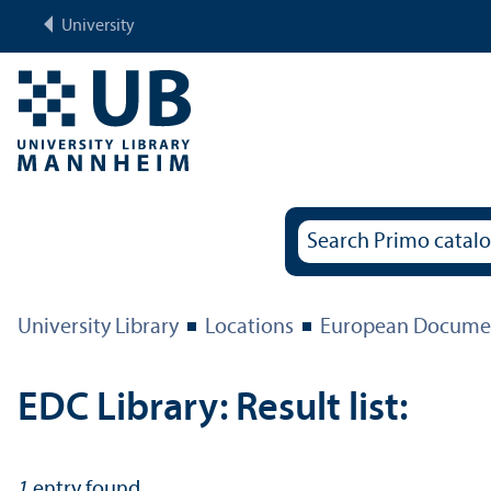
University
University Library
Locations
European Documen
EDC Library: Result list:
1
entry found