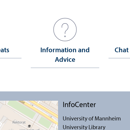
eats
Information and
Chat
Advice
InfoCenter
University of Mannheim
University Library