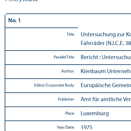
No. 1
Untersuchung zur Ko
Title:
Fahrräder (N.I.C.E. 3
Bericht : Untersuch
Parallel Title:
Kienbaum Unterne
Author:
Europäische Gemein
Editor/
Corporate Body:
Amt für amtliche Ve
Publisher:
Luxemburg
Place:
1975
Year/
Date: