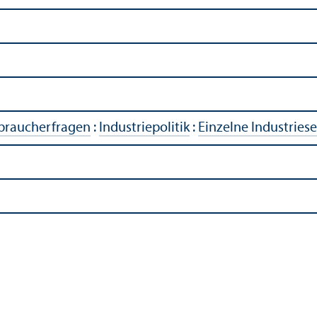
rbraucherfragen
:
Industriepolitik
:
Einzelne Industries