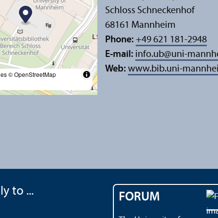
Schloss Schneckenhof
68161 Mannheim
Phone:
+49 621 181-2948
E-mail:
info.ub
@
uni-mannh
Web:
www.bib.uni-mannhe
les
© OpenStreetMap
y to ...
FORUM