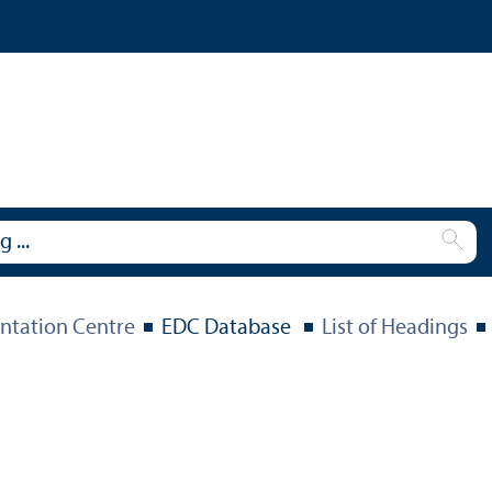
tation Centre
EDC Database
List of Headings