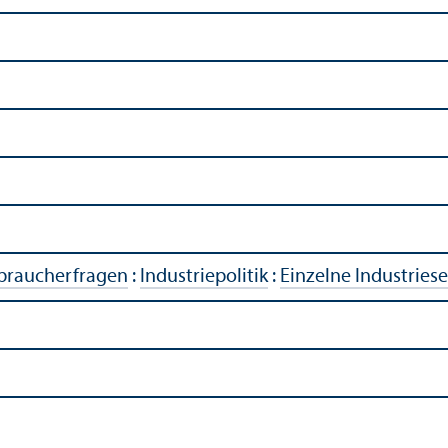
rbraucherfragen
:
Industriepolitik
:
Einzelne Industries