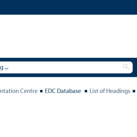
tation Centre
EDC Database
List of Headings