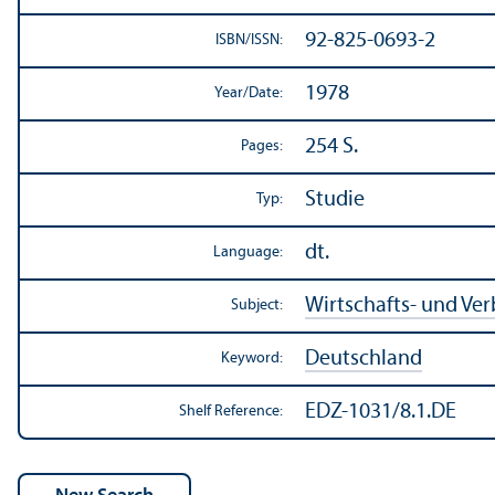
92-825-0693-2
ISBN/
ISSN:
1978
Year/
Date:
254 S.
Pages:
Studie
Typ:
dt.
Language:
Wirtschafts- und Ve
Subject:
Deutschland
Keyword:
EDZ-1031/8.1.DE
Shelf Reference: