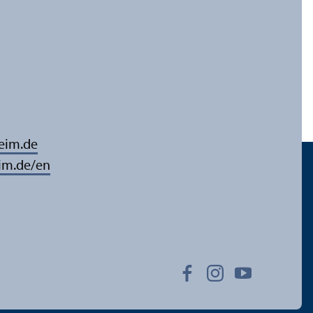
eim.de
im.de/en