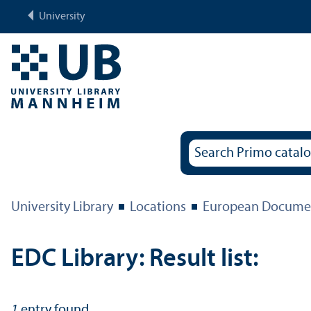
University
University Library
Locations
European Documen
EDC Library: Result list:
1
entry found