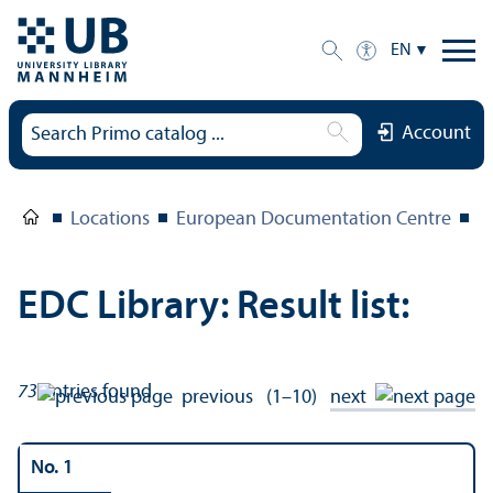
EN
Account
Locations
European Documentation Centre
E
EDC Library: Result list:
73
entries found
previous
(1–10)
next
No. 1