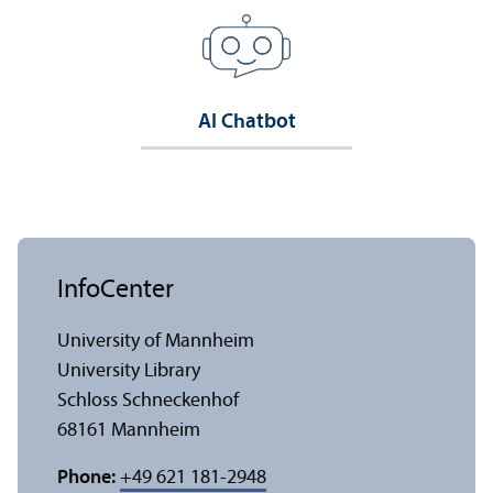
AI Chatbot
InfoCenter
University of Mannheim
University Library
Schloss Schneckenhof
68161 Mannheim
Phone:
+49 621 181-2948