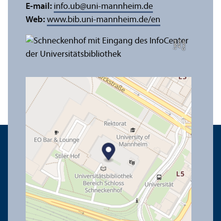
E-mail:
info.ub
@
uni-mannheim.de
Web:
www.bib.uni-mannheim.de/en
e
C
r
e
di
t:
A
n
n
a
L
o
g
u